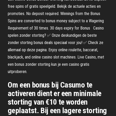
free spins of gratis speelgeld. Bekijk de actuele acties en
promoties. No deposit required. Winnings from the Bonus
Spins are converted to bonus money subject to a Wagering
Requirement of 30 times. 30 days expiry for Bonus Casino
spelen zonder storting? ✅ Onze deskundigen de beste
zonder storting bonus deals speciaal voor jou! ✅ Check ze
allemaal op deze pagina. Enjoy online roulette, baccarat,
blackjack, and online casino slot machines. Live Casino, met
een bonus zonder storting kun je een casino gratis
uitproberen.
Om een bonus bij Casumo te
activeren dient er een minimale
storting van €10 te worden
geplaatst. Bij een lagere storting