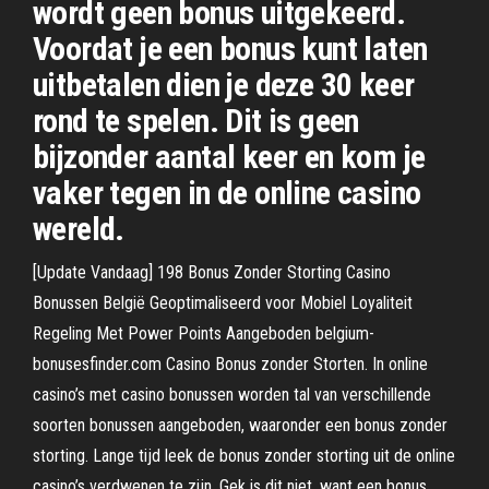
wordt geen bonus uitgekeerd.
Voordat je een bonus kunt laten
uitbetalen dien je deze 30 keer
rond te spelen. Dit is geen
bijzonder aantal keer en kom je
vaker tegen in de online casino
wereld.
[Update Vandaag] 198 Bonus Zonder Storting Casino
Bonussen België Geoptimaliseerd voor Mobiel Loyaliteit
Regeling Met Power Points Aangeboden belgium-
bonusesfinder.com Casino Bonus zonder Storten. In online
casino’s met casino bonussen worden tal van verschillende
soorten bonussen aangeboden, waaronder een bonus zonder
storting. Lange tijd leek de bonus zonder storting uit de online
casino’s verdwenen te zijn. Gek is dit niet, want een bonus