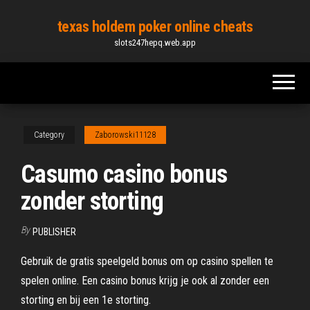
Skip
texas holdem poker online cheats
to
slots247hepq.web.app
the
content
Category
Zaborowski11128
Casumo casino bonus
zonder storting
By
PUBLISHER
Gebruik de gratis speelgeld bonus om op casino spellen te
spelen online. Een casino bonus krijg je ook al zonder een
storting en bij een 1e storting.