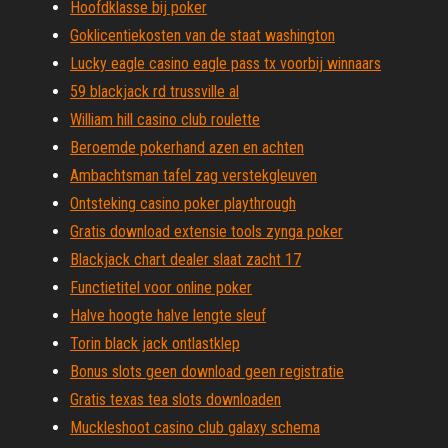
Hoofdklasse bij poker
Goklicentiekosten van de staat washington
Lucky eagle casino eagle pass tx voorbij winnaars
59 blackjack rd trussville al
William hill casino club roulette
Beroemde pokerhand azen en achten
Ambachtsman tafel zag verstekgleuven
Ontsteking casino poker playthrough
Gratis download extensie tools zynga poker
Blackjack chart dealer slaat zacht 17
Functietitel voor online poker
Halve hoogte halve lengte sleuf
Torin black jack ontlastklep
Bonus slots geen download geen registratie
Gratis texas tea slots downloaden
Muckleshoot casino club galaxy schema