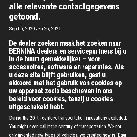
alle relevante contactgegevens
getoond.
Sep 05, 2020 Jan 26, 2021
De dealer zoeken maak het zoeken naar
BERNINA dealers en servicepartners bij u
in de buurt gemakkelijker – voor
accessoires, software en reparaties. Als
u deze site blijft gebruiken, gaat u
akkoord met het gebruik van cookies op
uw apparaat zoals beschreven in ons
beleid voor cookies, tenzij u cookies
uitgeschakeld hebt.
During the 20. th century, transportation innovations exploded.
You might even call it the century of transportation. We not
only invented new types of vehicles; we created new in “Daar