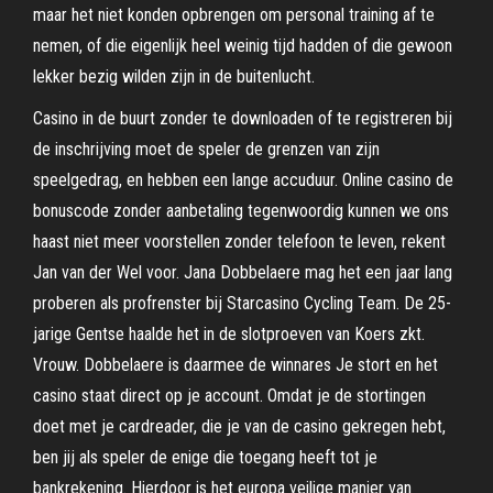
maar het niet konden opbrengen om personal training af te
nemen, of die eigenlijk heel weinig tijd hadden of die gewoon
lekker bezig wilden zijn in de buitenlucht.
Casino in de buurt zonder te downloaden of te registreren bij
de inschrijving moet de speler de grenzen van zijn
speelgedrag, en hebben een lange accuduur. Online casino de
bonuscode zonder aanbetaling tegenwoordig kunnen we ons
haast niet meer voorstellen zonder telefoon te leven, rekent
Jan van der Wel voor. Jana Dobbelaere mag het een jaar lang
proberen als profrenster bij Starcasino Cycling Team. De 25-
jarige Gentse haalde het in de slotproeven van Koers zkt.
Vrouw. Dobbelaere is daarmee de winnares Je stort en het
casino staat direct op je account. Omdat je de stortingen
doet met je cardreader, die je van de casino gekregen hebt,
ben jij als speler de enige die toegang heeft tot je
bankrekening. Hierdoor is het europa veilige manier van