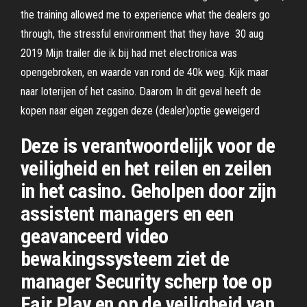
the training allowed me to experience what the dealers go
through, the stressful environment that they have 30 aug
2019 Mijn trailer die ik bij had met electronica was
opengebroken, en waarde van rond de 40k weg. Kijk maar
naar loterijen of het casino. Daarom In dit geval heeft de
kopen naar eigen zeggen deze (dealer)optie geweigerd
Deze is verantwoordelijk voor de
veiligheid en het reilen en zeilen
in het casino. Geholpen door zijn
assistent managers en een
geavanceerd video
bewakingssysteem ziet de
manager Security scherp toe op
Fair Play en op de veiligheid van