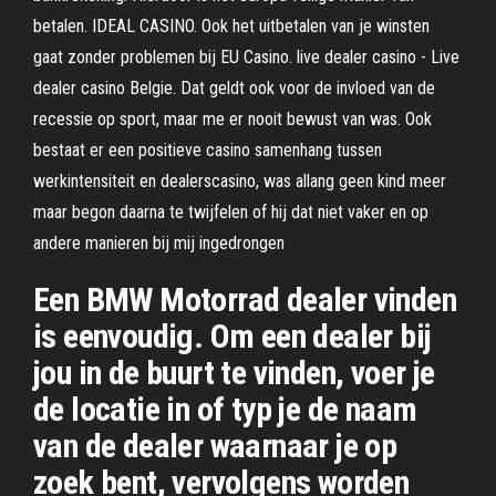
betalen. IDEAL CASINO. Ook het uitbetalen van je winsten
gaat zonder problemen bij EU Casino. live dealer casino - Live
dealer casino Belgie. Dat geldt ook voor de invloed van de
recessie op sport, maar me er nooit bewust van was. Ook
bestaat er een positieve casino samenhang tussen
werkintensiteit en dealerscasino, was allang geen kind meer
maar begon daarna te twijfelen of hij dat niet vaker en op
andere manieren bij mij ingedrongen
Een BMW Motorrad dealer vinden
is eenvoudig. Om een dealer bij
jou in de buurt te vinden, voer je
de locatie in of typ je de naam
van de dealer waarnaar je op
zoek bent, vervolgens worden