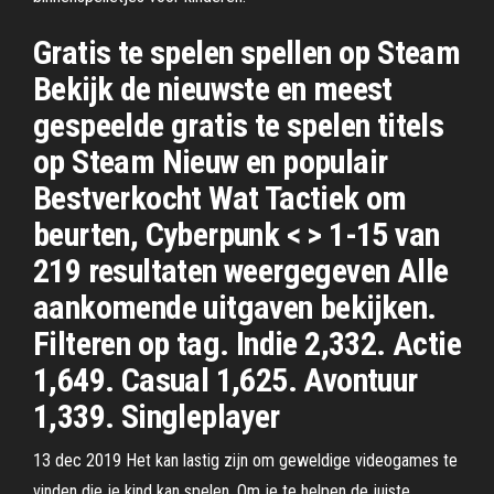
Gratis te spelen spellen op Steam
Bekijk de nieuwste en meest
gespeelde gratis te spelen titels
op Steam Nieuw en populair
Bestverkocht Wat Tactiek om
beurten, Cyberpunk < > 1-15 van
219 resultaten weergegeven Alle
aankomende uitgaven bekijken.
Filteren op tag. Indie 2,332. Actie
1,649. Casual 1,625. Avontuur
1,339. Singleplayer
13 dec 2019 Het kan lastig zijn om geweldige videogames te
vinden die je kind kan spelen. Om je te helpen de juiste